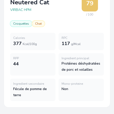
Neutered Cat
79
VIRBAC HPM
/ 100
Croquettes
Chat
Calories
RPC
377
117
Kcal/100g
g/Mcal
RPP
Ingredient principal
44
Protéines déshydratées
de porc et volailles
Ingredient secondaire
Mono-proteine
Fécule de pomme de
Non
terre