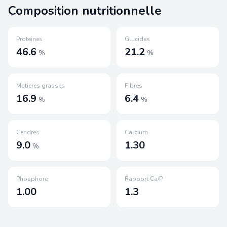
Composition nutritionnelle
Proteines
Glucides
46.6
21.2
%
%
Matieres grasses
Fibres
16.9
6.4
%
%
Cendres
Calcium
9.0
1.30
%
Phosphore
Rapport Ca/P
1.00
1.3