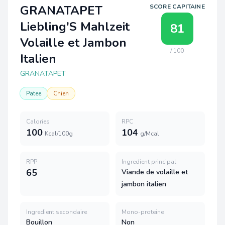
GRANATAPET
SCORE CAPITAINE
Liebling'S Mahlzeit
81
Volaille et Jambon
/ 100
Italien
GRANATAPET
Patee
Chien
Calories
RPC
100
104
Kcal/100g
g/Mcal
RPP
Ingredient principal
65
Viande de volaille et
jambon italien
Ingredient secondaire
Mono-proteine
Bouillon
Non