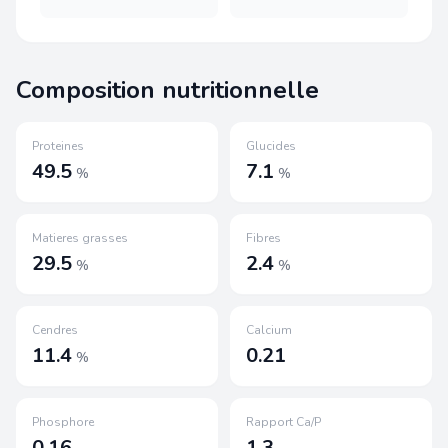
Composition nutritionnelle
Proteines
Glucides
49.5
7.1
%
%
Matieres grasses
Fibres
29.5
2.4
%
%
Cendres
Calcium
11.4
0.21
%
Phosphore
Rapport Ca/P
0.16
1.3