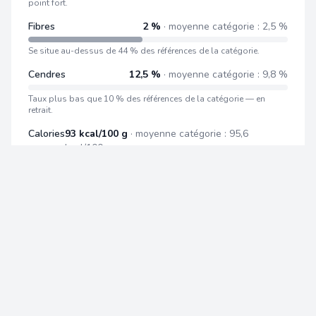
point fort.
Fibres
2 %
· moyenne catégorie : 2,5 %
Se situe au-dessus de 44 % des références de la catégorie.
Cendres
12,5 %
· moyenne catégorie : 9,8 %
Taux plus bas que 10 % des références de la catégorie — en
retrait.
Calories
93 kcal/100 g
· moyenne catégorie : 95,6
kcal/100 g
Se situe au-dessus de 45 % des références de la catégorie.
Tous les produits TUNDRA
Toutes les patees pour chat
CC