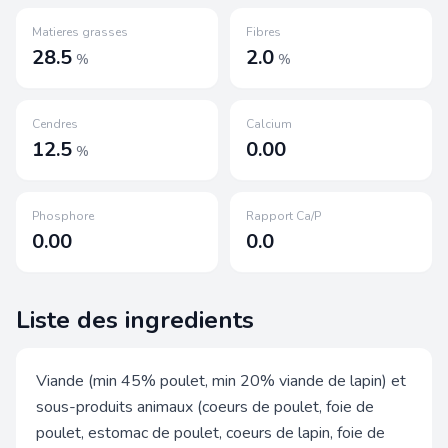
Matieres grasses
Fibres
28.5
2.0
%
%
Cendres
Calcium
12.5
0.00
%
Phosphore
Rapport Ca/P
0.00
0.0
Liste des ingredients
Viande (min 45% poulet, min 20% viande de lapin) et
sous-produits animaux (coeurs de poulet, foie de
poulet, estomac de poulet, coeurs de lapin, foie de