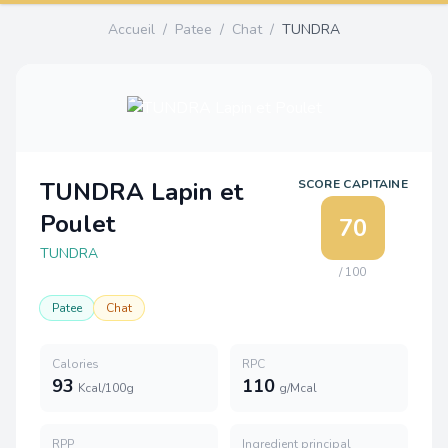
Accueil
/
Patee
/
Chat
/
TUNDRA
TUNDRA Lapin et
SCORE CAPITAINE
Poulet
70
TUNDRA
/ 100
Patee
Chat
Calories
RPC
93
110
Kcal/100g
g/Mcal
RPP
Ingredient principal