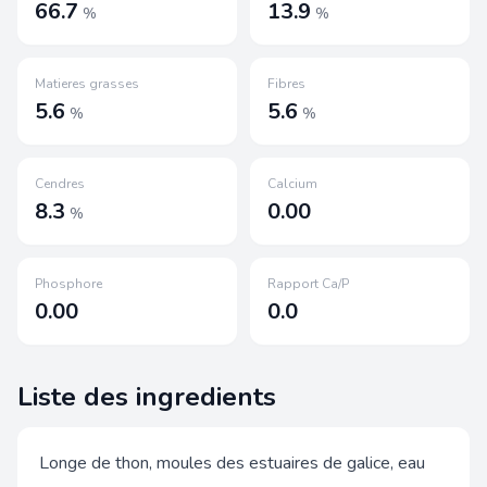
66.7
13.9
%
%
Matieres grasses
Fibres
5.6
5.6
%
%
Cendres
Calcium
8.3
0.00
%
Phosphore
Rapport Ca/P
0.00
0.0
Liste des ingredients
Longe de thon, moules des estuaires de galice, eau