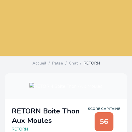
Accueil
/
Patee
/
Chat
/
RETORN
RETORN Boite Thon
SCORE CAPITAINE
Aux Moules
56
RETORN