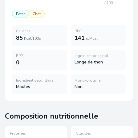
/ 100
Patee
Chat
Calories
RPC
85
141
Kcal/100g
g/Mcal
RPP
Ingredient principal
0
Longe de thon
Ingredient secondaire
Mono-proteine
Moules
Non
Composition nutritionnelle
Proteines
Glucides