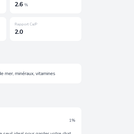
2.6
%
Rapport Ca/P
2.0
de mer, minéraux, vitamines
1%
 seuil ideal pour garder votre chat