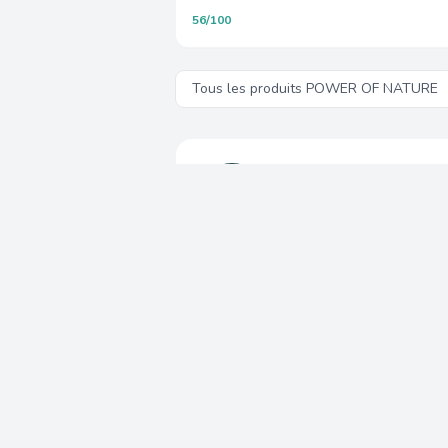
56/100
Tous les produits POWER OF NATURE
L'equipe Capitaine Cro
CC
Experts en nutrition animale
Chez Capitaine Croquettes, 
cendres, RPC, RPP, rapport 
composition reelles, sans in
Analyses independantes
13 
Nos produits