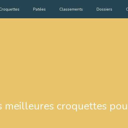
Croquettes
Patées
Classements
Dossiers
C
s meilleures croquettes po