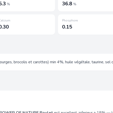
5.3
36.8
%
%
Calcium
Phosphore
0.30
0.15
rges, brocolis et carottes) min 4%, huile végétale, taurine, sel 
POWER OF NATURE Poulet
est excellent, inferieur a 18% — le