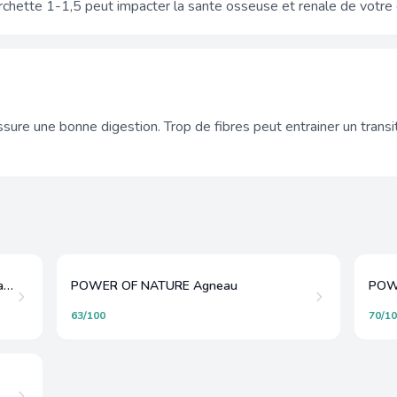
rchette 1-1,5 peut impacter la sante osseuse et renale de votre 
sure une bonne digestion. Trop de fibres peut entrainer un transi
POWER OF NATURE Poulet Jambalaya
POWER OF NATURE Agneau
POW
63/100
70/1