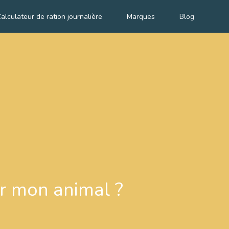
alculateur de ration journalière
Marques
Blog
ur mon animal ?