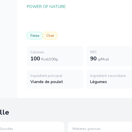
POWER OF NATURE
Patee
Chat
Calories
RPC
100
90
Kcal/100g
g/Mcal
Ingredient principal
Ingredient secondaire
Viande de poulet
Légumes
lle
Glucides
Matieres grasses