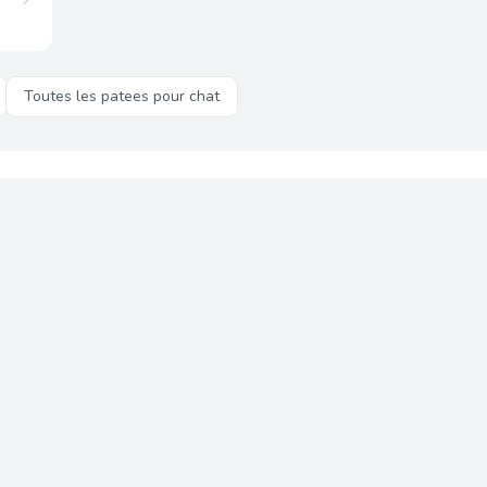
Toutes les patees pour chat
quettes
nous analysons chaque produit sur
13 criteres nutritionnels objectifs
phosphocalcique et plus encore. Notre Score Capitaine est calcule au
fluence des marques.
criteres nutritionnels
Aucun partenariat marque
Nos classements