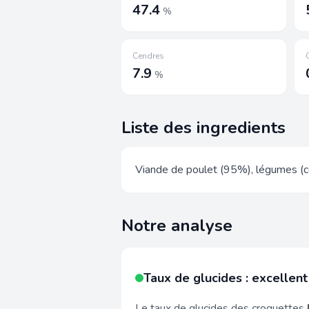
47.4
%
Cendres
7.9
%
Liste des ingredients
Viande de poulet (95%), légumes (cou
Notre analyse
Taux de glucides : excellent
Le taux de glucides des croquettes