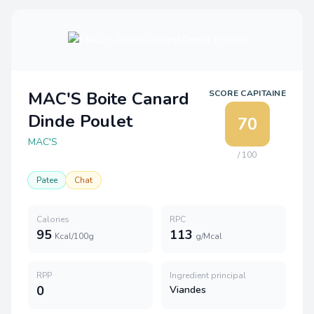
MAC'S Boite Canard
SCORE CAPITAINE
Dinde Poulet
70
MAC'S
/ 100
Patee
Chat
Calories
RPC
95
113
Kcal/100g
g/Mcal
RPP
Ingredient principal
0
Viandes