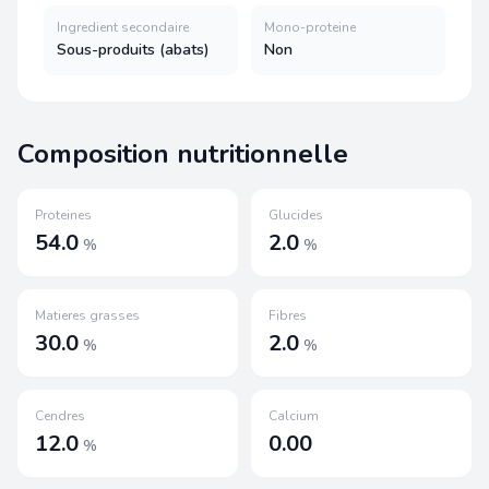
Ingredient secondaire
Mono-proteine
Sous-produits (abats)
Non
Composition nutritionnelle
Proteines
Glucides
54.0
2.0
%
%
Matieres grasses
Fibres
30.0
2.0
%
%
Cendres
Calcium
12.0
0.00
%