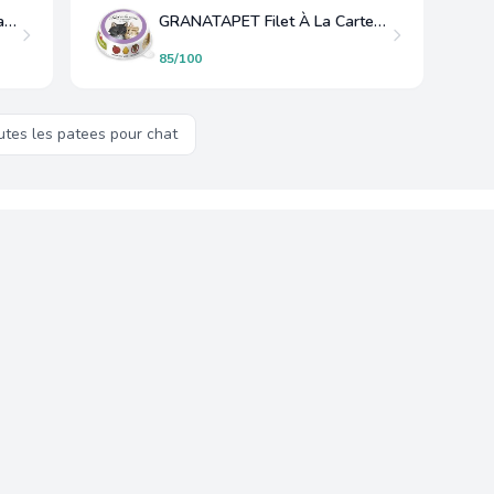
GRANATAPET delicatessen Faisan Lapin
GRANATAPET Filet À La Carte Canard et Poulet
85/100
utes les patees pour chat
quettes
nous analysons chaque produit sur
13 criteres nutritionnels objectifs
phosphocalcique et plus encore. Notre Score Capitaine est calcule au
fluence des marques.
criteres nutritionnels
Aucun partenariat marque