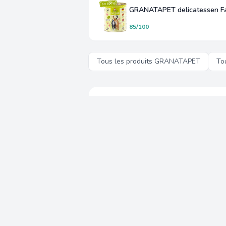
85/100
Tous les produits GRANATAPET
To
L'equipe Capitaine Cro
CC
Experts en nutrition animale
Chez Capitaine Croquettes, 
cendres, RPC, RPP, rapport 
composition reelles, sans in
Analyses independantes
13 