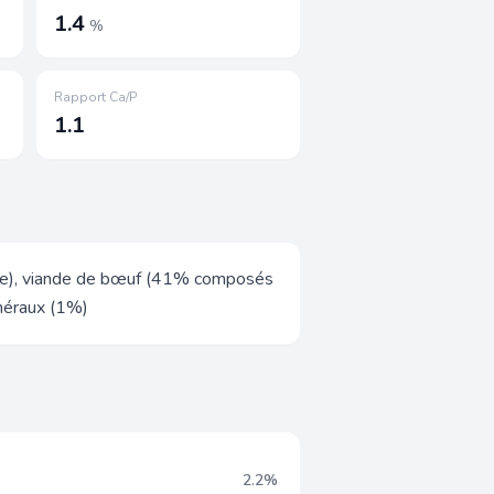
1.4
%
Rapport Ca/P
1.1
aille), viande de bœuf (41% composés
inéraux (1%)
2.2%