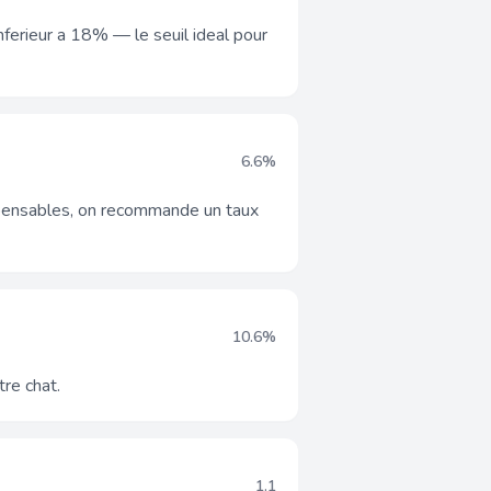
nferieur a 18% — le seuil ideal pour
6.6%
ispensables, on recommande un taux
10.6%
tre chat.
1.1