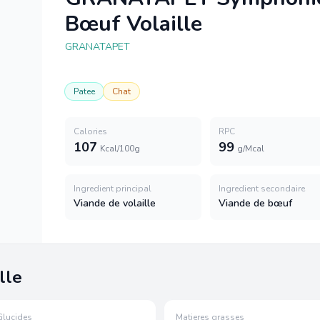
Bœuf Volaille
GRANATAPET
Patee
Chat
Calories
RPC
107
99
Kcal/100g
g/Mcal
Ingredient principal
Ingredient secondaire
Viande de volaille
Viande de bœuf
lle
Glucides
Matieres grasses