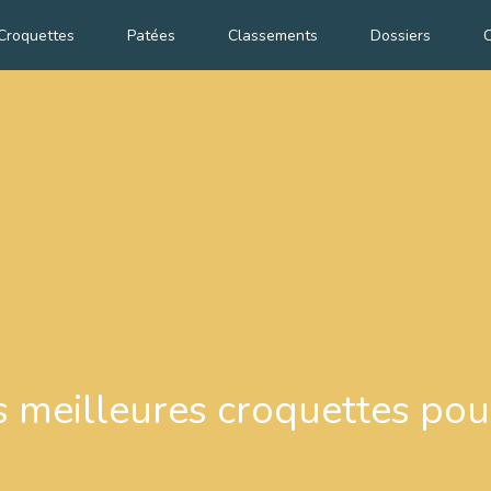
Croquettes
Patées
Classements
Dossiers
C
s meilleures croquettes po