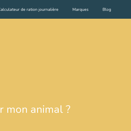
alculateur de ration journalière
Marques
Blog
ur mon animal ?