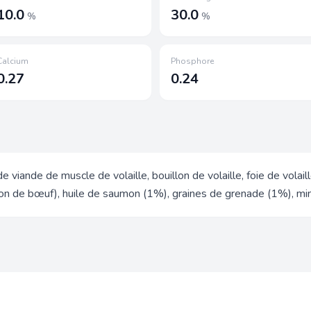
10.0
30.0
%
%
Calcium
Phosphore
0.27
0.24
 viande de muscle de volaille, bouillon de volaille, foie de vol
lon de bœuf), huile de saumon (1%), graines de grenade (1%), m