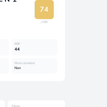
74
/ 100
RPP
44
Mono-proteine
Non
Fibres