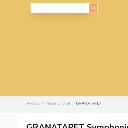
Accueil
/
Patee
/
Chat
/
GRANATAPET
GRANATAPET Symphonie