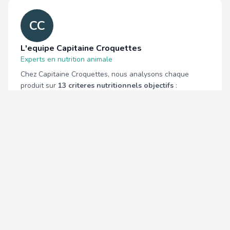
CC
L'equipe Capitaine Croquettes
Experts en nutrition animale
Chez Capitaine Croquettes, nous analysons chaque
produit sur
13 criteres nutritionnels objectifs
:
proteines, lipides, glucides, fibres, cendres, RPC, RPP,
rapport phosphocalcique et plus encore. Notre Score
Capitaine est calcule automatiquement a partir des
donnees de composition reelles, sans influence des
marques.
Analyses independantes
13 criteres nutritionnels
Aucun partenariat marque