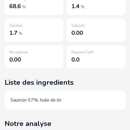
68.6
1.4
%
%
Cendres
Calcium
1.7
0.00
%
Phosphore
Rapport Ca/P
0.00
0.0
Liste des ingredients
Saumon 97%, huile de lin
Notre analyse