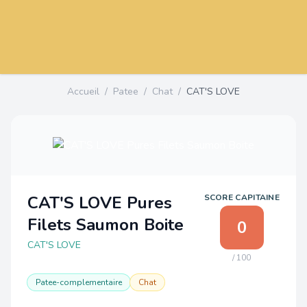
Accueil
/
Patee
/
Chat
/
CAT'S LOVE
CAT'S LOVE Pures
SCORE CAPITAINE
Filets Saumon Boite
0
CAT'S LOVE
/ 100
Patee-complementaire
Chat