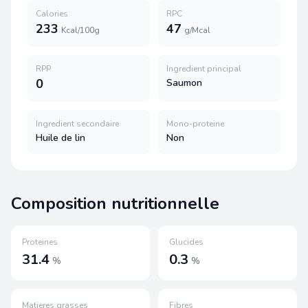
Calories
RPC
233
47
Kcal/100g
g/Mcal
RPP
Ingredient principal
0
Saumon
Ingredient secondaire
Mono-proteine
Huile de lin
Non
Composition nutritionnelle
Proteines
Glucides
31.4
0.3
%
%
Matieres grasses
Fibres