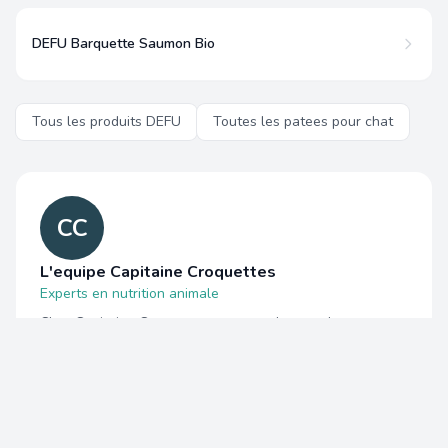
DEFU Barquette Saumon Bio
Tous les produits DEFU
Toutes les patees pour chat
CC
L'equipe Capitaine Croquettes
Experts en nutrition animale
Chez Capitaine Croquettes, nous analysons chaque
produit sur
13 criteres nutritionnels objectifs
:
proteines, lipides, glucides, fibres, cendres, RPC, RPP,
rapport phosphocalcique et plus encore. Notre Score
Capitaine est calcule automatiquement a partir des
donnees de composition reelles, sans influence des