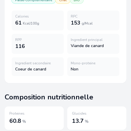
Calories
RPC
61
153
Kcal/100g
g/Mcal
RPP
Ingredient principal
116
Viande de canard
Ingredient secondaire
Mono-proteine
Coeur de canard
Non
Composition nutritionnelle
Proteines
Glucides
60.8
13.7
%
%