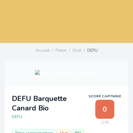
Accueil
/
Patee
/
Chat
/
DEFU
DEFU Barquette
SCORE CAPITAINE
Canard Bio
0
DEFU
/ 100
Patee-complementaire
Chat
BIO