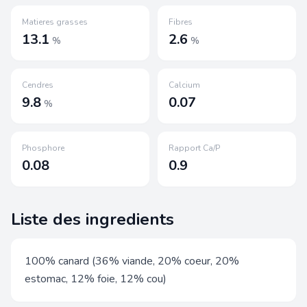
Matieres grasses
Fibres
13.1
2.6
%
%
Cendres
Calcium
9.8
0.07
%
Phosphore
Rapport Ca/P
0.08
0.9
Liste des ingredients
100% canard (36% viande, 20% coeur, 20%
estomac, 12% foie, 12% cou)