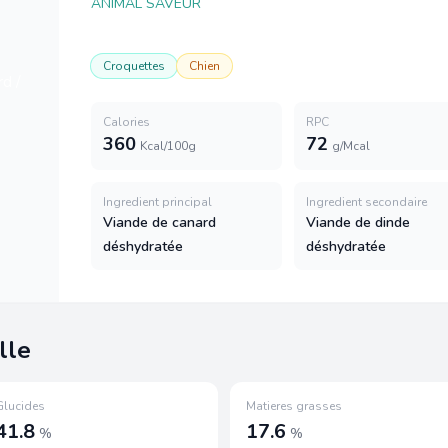
ANIMAL SAVEUR
Croquettes
Chien
Calories
RPC
360
72
Kcal/100g
g/Mcal
Ingredient principal
Ingredient secondaire
Viande de canard
Viande de dinde
déshydratée
déshydratée
lle
Glucides
Matieres grasses
41.8
17.6
%
%