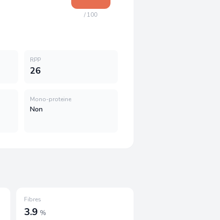
/ 100
RPP
26
Mono-proteine
Non
Fibres
3.9
%