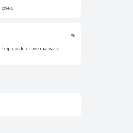
 chien.
%
t trop rapide et une mauvaise
: proteines, lipides, glucides, fibres,
tomatiquement a partir des donnees de