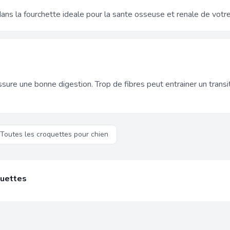
ans la fourchette ideale pour la sante osseuse et renale de votre
sure une bonne digestion. Trop de fibres peut entrainer un transi
Toutes les croquettes pour chien
quettes
nous analysons chaque produit sur
13 criteres nutritionnels objectifs
phosphocalcique et plus encore. Notre Score Capitaine est calcule au
fluence des marques.