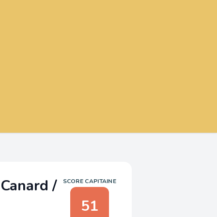
Canard /
SCORE CAPITAINE
51