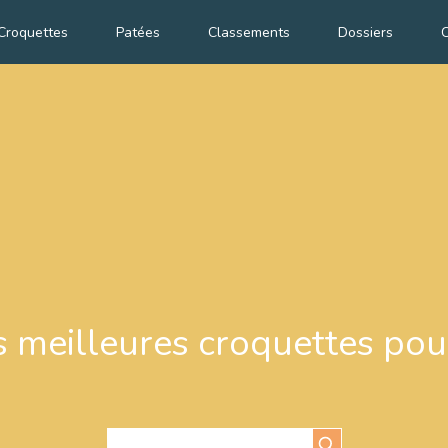
Croquettes
Patées
Classements
Dossiers
C
s meilleures croquettes po