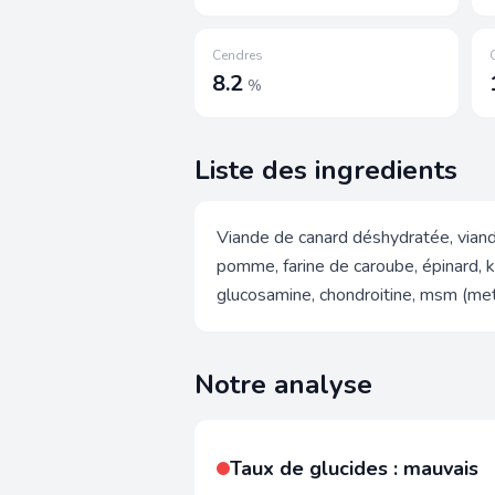
Cendres
8.2
%
Liste des ingredients
Viande de canard déshydratée, viande
pomme, farine de caroube, épinard, kr
glucosamine, chondroitine, msm (meth
Notre analyse
Taux de glucides : mauvais