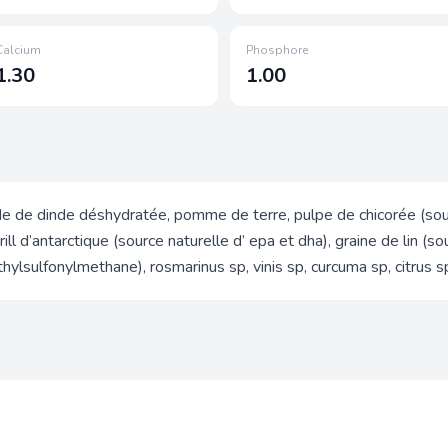
Calcium
Phosphore
1.30
1.00
 de dinde déshydratée, pomme de terre, pulpe de chicorée (source
ill d’antarctique (source naturelle d’ epa et dha), graine de lin (s
ylsulfonylmethane), rosmarinus sp, vinis sp, curcuma sp, citrus 