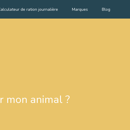
alculateur de ration journalière
Marques
Blog
ur mon animal ?