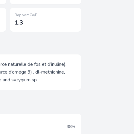
Rapport Ca/P
1.3
 naturelle de fos et d’inuline),
ource d’oméga 3) , dl-methionine,
sp and syzygium sp
38%